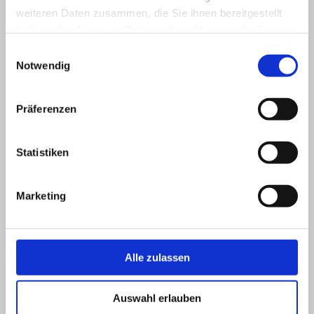
www.objectflor.de
weiteren Daten zusammen, die Sie ihnen bereitgestellt
haben oder die sie im Rahmen Ihrer Nutzung der Dienste
gesammelt haben.
Einwilligungsauswahl
Notwendig
Erklärung: Für die auf dieser Seite aufgeführten Logos und Marken
liegen die Einverständniserklärungen der Rechteinhaber vor.
Präferenzen
Statistiken
Marketing
Aktuelles
Alle zulassen
Wir können auch Falten glätten - Schönheitskur für
KALINCHEN
Auswahl erlauben