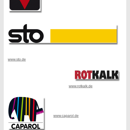
www.sto.de
www.rotkalk.de
www.caparol.de